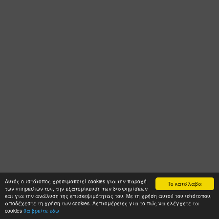
Αυτός ο ιστότοπος χρησιμοποιεί cookies για την παροχή
Το κατάλαβα
των υπηρεσιών του, την εξατομίκευση των διαφημίσεων
και για την ανάλυση της επισκεψιμότητας του. Με τη χρήση αυτού του ιστότοπου,
αποδέχεστε τη χρήση των cookies. Λεπτομέρειες για το πώς να ελέγχετε τα
cookies
θα βρείτε εδώ