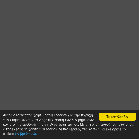
Αυτός ο ιστότοπος χρησιμοποιεί cookies για την παροχή
Το κατάλαβα
των υπηρεσιών του, την εξατομίκευση των διαφημίσεων
και για την ανάλυση της επισκεψιμότητας του. Με τη χρήση αυτού του ιστότοπου,
αποδέχεστε τη χρήση των cookies. Λεπτομέρειες για το πώς να ελέγχετε τα
cookies
θα βρείτε εδώ