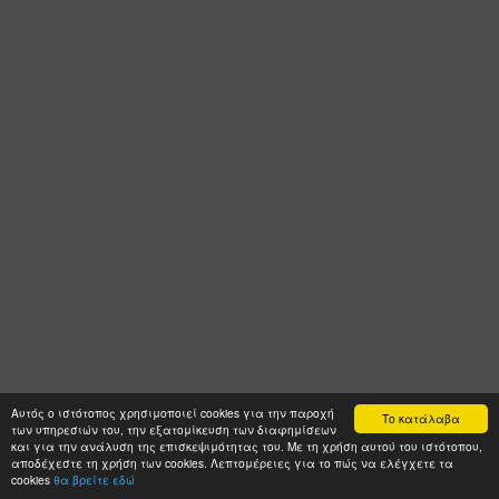
Αυτός ο ιστότοπος χρησιμοποιεί cookies για την παροχή
Το κατάλαβα
των υπηρεσιών του, την εξατομίκευση των διαφημίσεων
και για την ανάλυση της επισκεψιμότητας του. Με τη χρήση αυτού του ιστότοπου,
αποδέχεστε τη χρήση των cookies. Λεπτομέρειες για το πώς να ελέγχετε τα
cookies
θα βρείτε εδώ