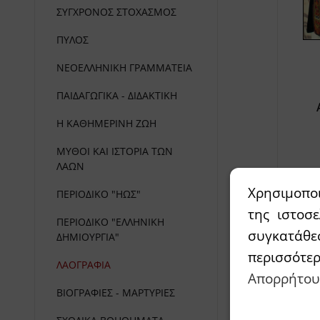
ΣΥΓΧΡΟΝΟΣ ΣΤΟΧΑΣΜΟΣ
ΠΥΛΟΣ
ΝΕΟΕΛΛΗΝΙΚΗ ΓΡΑΜΜΑΤΕΙΑ
ΠΑΙΔΑΓΩΓΙΚΑ - ΔΙΔΑΚΤΙΚΗ
Η ΚΑΘΗΜΕΡΙΝΗ ΖΩΗ
ΜΥΘΟΙ ΚΑΙ ΙΣΤΟΡΙΑ ΤΩΝ
ΛΑΩΝ
Χρησιμοπο
ΠΕΡΙΟΔΙΚΟ "ΗΩΣ"
της ιστοσ
ΠΕΡΙΟΔΙΚΟ "ΕΛΛΗΝΙΚΗ
συγκατάθε
ΔΗΜΙΟΥΡΓΙΑ"
περισσότε
ΛΑΟΓΡΑΦΙΑ
Απορρήτου
ΒΙΟΓΡΑΦΙΕΣ - ΜΑΡΤΥΡΙΕΣ