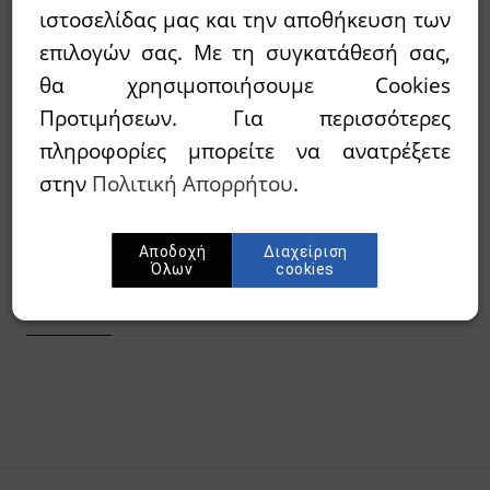
35,83€
44,79€
Τιμή:
ιστοσελίδας μας και την αποθήκευση των
επιλογών σας. Με τη συγκατάθεσή σας,
θα χρησιμοποιήσουμε Cookies
Διαθεσιμότητα:
`Αμεσα διαθέσιμο
Προτιμήσεων. Για περισσότερες
πληροφορίες μπορείτε να ανατρέξετε
Wishlist
στην
Πολιτική Απορρήτου
.
Προσθήκη στο καλάθι
Αποδοχή
Διαχείριση
Όλων
cookies
Περίληψη