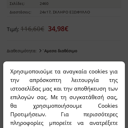
Σελίδες:
2460
Διαστάσεις:
24x17, ΣΚΛΗΡΟ ΕΞΩΦΥΛΛΟ
34,98€
116,60€
Τιμή:
Διαθεσιμότητα:
`Αμεσα διαθέσιμο
Wishlist
Χρησιμοποιούμε τα αναγκαία cookies για
την απρόσκοπτη λειτουργία της
Προσθήκη στο καλάθι
ιστοσελίδας μας και την αποθήκευση των
επιλογών σας. Με τη συγκατάθεσή σας,
Περίληψη
θα χρησιμοποιήσουμε Cookies
Προτιμήσεων. Για περισσότερες
πληροφορίες μπορείτε να ανατρέξετε
Το "Σύγχρονο λεξικό της αρχαίας ελληνικής