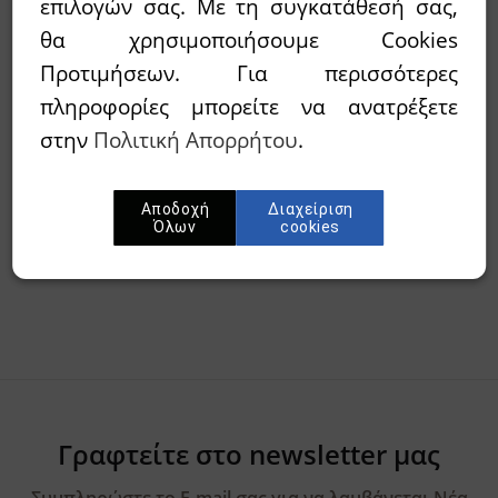
Διαθεσιμότητα:
`Αμεσα διαθέσιμο
επιλογών σας. Με τη συγκατάθεσή σας,
θα χρησιμοποιήσουμε Cookies
Wishlist
Προτιμήσεων. Για περισσότερες
πληροφορίες μπορείτε να ανατρέξετε
Προσθήκη στο καλάθι
στην
Πολιτική Απορρήτου
.
Περίληψη
Αποδοχή
Διαχείριση
Όλων
cookies
Γραφτείτε στο newsletter μας