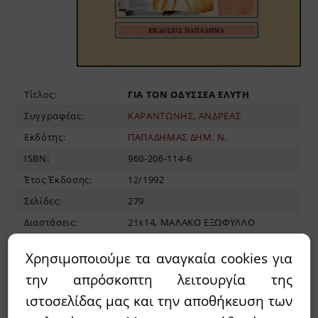
Τίτλος:
ΓΙΑ ΤΟΝ ΟΔΥΣΣΕΑ ΕΛΥΤΗ
Συγγραφέας:
ΚΑΡΑΝΤΩΝΗΣ, ΑΝΔΡΕΑΣ
Εκδότης:
ΠΑΠΑΔΗΜΑΣ ΔΗΜ. Ν.
ISBN:
960-206-114-6
Έτος Έκδοσης:
12/1992
Σελίδες:
279
Διαστάσεις:
21x14, ΜΑΛΑΚΟ ΕΞΩΦΥΛΛΟ
Χρησιμοποιούμε τα αναγκαία cookies για
4,77€
10,60€
Τιμή:
την απρόσκοπτη λειτουργία της
ιστοσελίδας μας και την αποθήκευση των