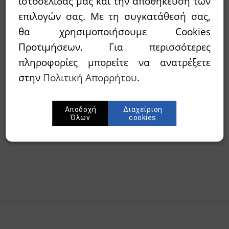
ιστοσελίδας μας και την αποθήκευση των
επιλογών σας. Με τη συγκατάθεσή σας,
Διαθεσιμότητα:
`Αμεσα διαθέσιμο
θα χρησιμοποιήσουμε Cookies
Προτιμήσεων. Για περισσότερες
Wishlist
πληροφορίες μπορείτε να ανατρέξετε
στην
Πολιτική Απορρήτου
.
Προσθήκη στο καλάθι
Αποδοχή
Διαχείριση
Όλων
cookies
Περίληψη