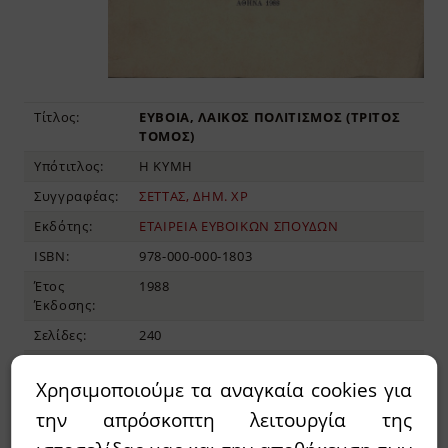
Τίτλος:
ΕΥΒΟΙΑ, ΛΑΙΚΟΣ ΠΟΛΙΤΙΣΜΟΣ (ΤΡΙΤΟΣ
ΤΟΜΟΣ)
Υπότιτλος:
Η ΚΥΜΗ
Συγγραφέας:
ΣΕΤΤΑΣ, ΔΗΜ. ΧΡ
Εκδότης:
ΕΤΑΙΡΕΙΑ ΕΥΒΟΙΚΩΝ ΣΠΟΥΔΩΝ
ISBN:
978-000-000-1803
Έτος
1988
Έκδοσης:
Σελίδες:
240
Διαστάσεις:
24x17, ΜΑΛΑΚΟ ΕΞΩΦΥΛΛΟ
Χρησιμοποιούμε τα αναγκαία cookies για
την απρόσκοπτη λειτουργία της
28,00€
35,00€
Τιμή: