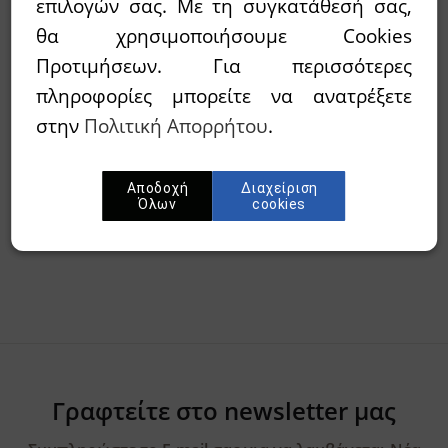
επιλογών σας. Με τη συγκατάθεσή σας,
Διαθεσιμότητα:
`Αμεσα διαθέσιμο
θα χρησιμοποιήσουμε Cookies
Wishlist
Προτιμήσεων. Για περισσότερες
πληροφορίες μπορείτε να ανατρέξετε
Προσθήκη στο καλάθι
στην
Πολιτική Απορρήτου
.
Περίληψη
Αποδοχή
Διαχείριση
Όλων
cookies
Γραφτείτε στο newsletter μας