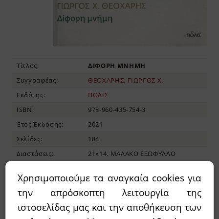
Τίτλος:
ΔΙΦΟΡΗ ΜΝΗΜΗ
Συγγραφέας:
ΘΕΟΧΑΡΗΣ, ΓΙΩΡΓΟΣ Χ.
Εκδότης:
ΠΟΛΙΣ
ISBN:
978-960-435-754-3
Έτος Έκδοσης:
2021
Σελίδες:
184
Διαστάσεις:
21x14, ΜΑΛΑΚΟ ΕΞΩΦΥΛΛΟ
Χρησιμοποιούμε τα αναγκαία cookies για
11,20€
14,00€
Τιμή:
την απρόσκοπτη λειτουργία της
ιστοσελίδας μας και την αποθήκευση των