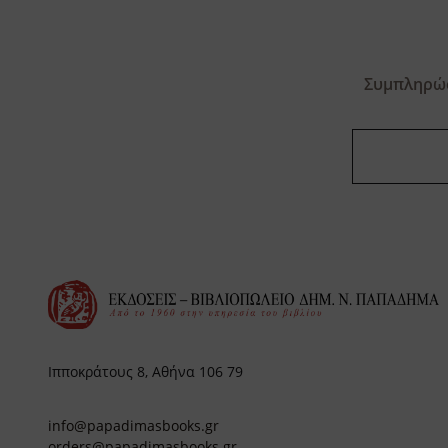
Συμπληρώσ
Ιπποκράτους 8, Αθήνα 106 79
info@papadimasbooks.gr
orders@papadimasbooks.gr