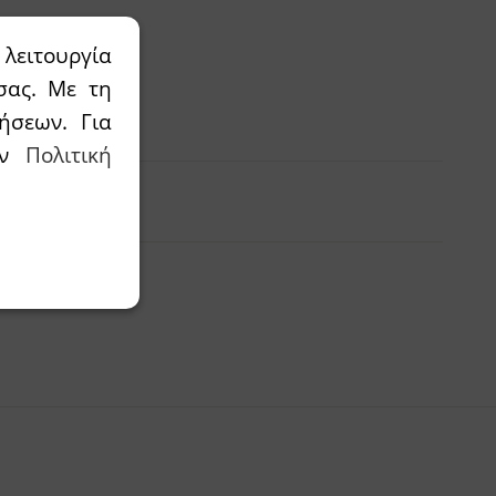
λειτουργία
σας. Με τη
αλάθι
ήσεων. Για
την
Πολιτική