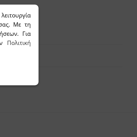
λειτουργία
σας. Με τη
αλάθι
ήσεων. Για
την
Πολιτική