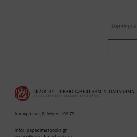
Συμπληρώσ
Ιπποκράτους 8, Αθήνα 106 79
info@papadimasbooks.gr
orders@papadimasbooks.gr