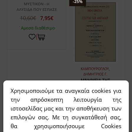
-25%
ΜΥΣΤΙΚΟΝ - Η
ΑΛΥΣΙΔΑ ΠΟΥ ΕΣΠΑΣΕ
10,60€
7,95€
`Αμεσα διαθέσιμο
ΚΑΜΠΟΥΡΟΓΛΟΥ,
ΔΗΜΗΤΡΙΟΣ Γ.
ΜΝΗΜΕΙΑ ΤΗΣ
ΙΣΤΟΡΙΑΣ ΤΩΝ
Χρησιμοποιούμε τα αναγκαία cookies για
ΑΘΗΝΑΙΩΝ
την απρόσκοπτη λειτουργία της
(ΤΡΙΤΟΜΟ
69,96€
52,47€
ιστοσελίδας μας και την αποθήκευση των
επιλογών σας. Με τη συγκατάθεσή σας,
`Αμεσα διαθέσιμο
θα χρησιμοποιήσουμε Cookies