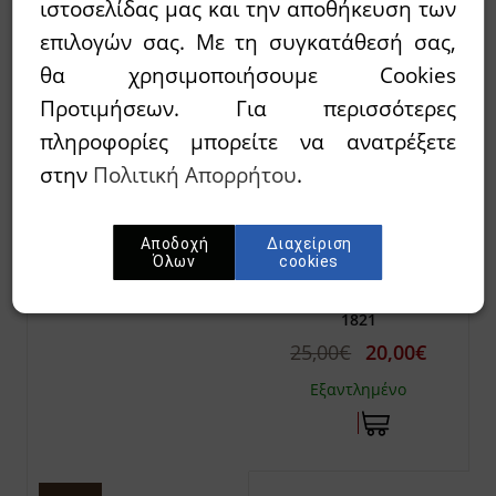
ιστοσελίδας μας και την αποθήκευση των
επιλογών σας. Με τη συγκατάθεσή σας,
θα χρησιμοποιήσουμε Cookies
Προτιμήσεων. Για περισσότερες
πληροφορίες μπορείτε να ανατρέξετε
στην
Πολιτική Απορρήτου
.
ΣΠΑΝΟΣ, ΔΗΜΗΤΡΙΟΣ
ΓΡ.
Η ΣΥΜΒΟΛΗ ΤΩΝ
Αποδοχή
Διαχείριση
ΨΑΡΩΝ ΕΙΣ ΤΗΝ
Όλων
cookies
ΕΠΙΤΥΧΙΑΝ ΤΗΣ
ΕΠΑΝΑΣΤΑΣΕΩΣ ΤΟΥ
1821
25,00€
20,00€
Εξαντλημένο