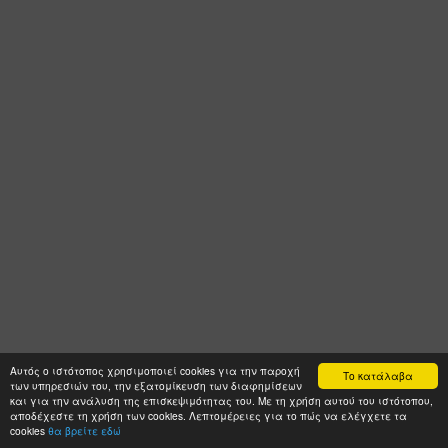
Αυτός ο ιστότοπος χρησιμοποιεί cookies για την παροχή
Το κατάλαβα
των υπηρεσιών του, την εξατομίκευση των διαφημίσεων
και για την ανάλυση της επισκεψιμότητας του. Με τη χρήση αυτού του ιστότοπου,
αποδέχεστε τη χρήση των cookies. Λεπτομέρειες για το πώς να ελέγχετε τα
cookies
θα βρείτε εδώ