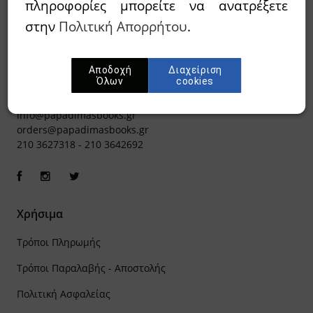
πληροφορίες μπορείτε να ανατρέξετε
στην
Πολιτική Απορρήτου
.
Αποδοχή
Διαχείριση
Όλων
cookies
Ιπποκράτους 8, Αθήνα 106 79
info@papadimasbooks.gr
orders@papadimasbooks.gr
210 3627318
-
210 3642692
Χρήσιμα
Τρόποι Πληρωμής
Τρόποι Παραλαβής - Αποστολής
Πολιτική Ασφαλείας