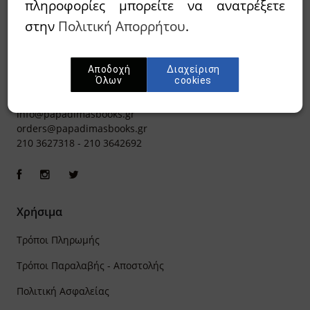
πληροφορίες μπορείτε να ανατρέξετε
στην
Πολιτική Απορρήτου
.
Αποδοχή
Διαχείριση
Όλων
cookies
Ιπποκράτους 8, Αθήνα 106 79
info@papadimasbooks.gr
orders@papadimasbooks.gr
210 3627318
-
210 3642692
Χρήσιμα
Τρόποι Πληρωμής
Τρόποι Παραλαβής - Αποστολής
Πολιτική Ασφαλείας