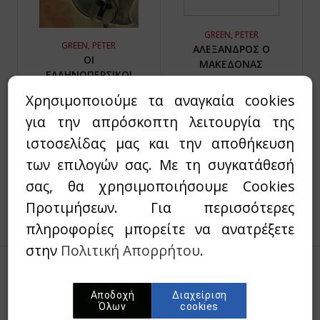
GREEN, PETER
GREEN, PETER
ΑΛΕΞΑΝΔΡΟΣ Ο
ΟΙ
ΜΑΚΕΔΟΝΑΣ
ΕΛΛΗΝΟΠΕΡΣΙΚΟΙ
Ο ΜΕΓΑΣ
ΠΟΛΕΜΟΙ
ΣΤΡΑΤΗΛΑΤΗΣ ΤΗΣ
Χρησιμοποιούμε τα αναγκαία cookies
ΙΣΤΟΡΙΑΣ 356-323 π.Χ.
25,00€
20,00€
για την απρόσκοπτη λειτουργία της
14,25€
12,11€
`Αμεσα διαθέσιμο
ιστοσελίδας μας και την αποθήκευση
Εξαντλημένο
των επιλογών σας. Με τη συγκατάθεσή
σας, θα χρησιμοποιήσουμε Cookies
Προτιμήσεων. Για περισσότερες
πληροφορίες μπορείτε να ανατρέξετε
στην
Πολιτική Απορρήτου
.
Γραφτείτε στο newsletter μας
Αποδοχή
Διαχείριση
Όλων
cookies