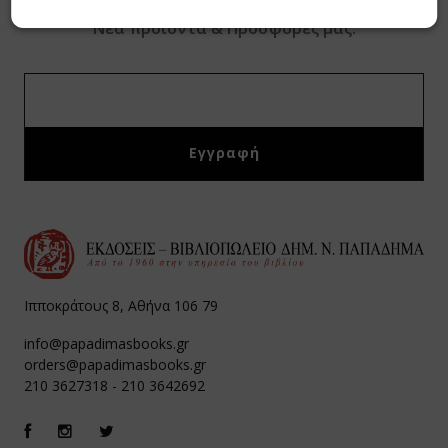
Συμπληρώστε το E-mail σας για να λαμβάνεται
Νέα προϊόντα & Προσφορές μας.
Ιπποκράτους 8, Αθήνα 106 79
info@papadimasbooks.gr
orders@papadimasbooks.gr
210 3627318
-
210 3642692