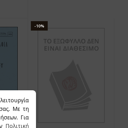
-10%
λειτουργία
σας. Με τη
ήσεων. Για
ην
Πολιτική