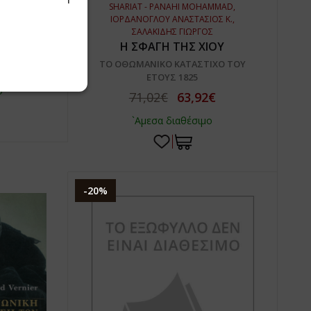
SHARIAT - PANAHI MOHAMMAD,
ΟΥΗΛ
ΙΟΡΔΑΝΟΓΛΟΥ ΑΝΑΣΤΑΣΙΟΣ Κ.,
ΑΦΙΑ ΤΗΣ
ΣΑΛΑΚΙΔΗΣ ΓΙΩΡΓΟΣ
Υ
Η ΣΦΑΓΗ ΤΗΣ ΧΙΟΥ
ΤΟ ΟΘΩΜΑΝΙΚΟ ΚΑΤΑΣΤΙΧΟ ΤΟΥ
ΕΤΟΥΣ 1825
ο
71,02€
63,92€
`Αμεσα διαθέσιμο
-20%