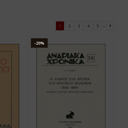
...
1
2
3
4
5
-20%