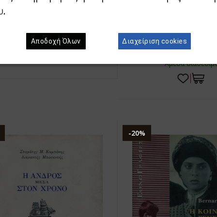
υ
.
ΜΟΥΧΤΟΥΡΗΣ, ΕΜΜΑΝ
ΑΝΔΡΙΑΚΑ ΧΡΟΝΙΚΑ», ΑΡ. 1
ΙΣΤΟΡΙΑ ΚΑΙ ΤΟΠΟΓΡ
31,80€
25,44€
ΝΗΣΟΥ ΛΕΣΒΟ
Αποδοχή Όλων
Διαχείριση cookies
`Αμεσα διαθέσιμο
7,42€
5,57€
`Αμεσα διαθέσιμ
-20%