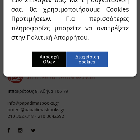
Νέα προϊόντα & Προσφορές μας.
σας, θα χρησιμοποιήσουμε Cookies
Προτιμήσεων. Για περισσότερες
πληροφορίες μπορείτε να ανατρέξετε
στην
Πολιτική Απορρήτου
.
Αποδοχή
Διαχείριση
Όλων
cookies
Ιπποκράτους 8, Αθήνα 106 79
info@papadimasbooks.gr
orders@papadimasbooks.gr
210 3627318
-
210 3642692