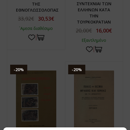
ΣΥΝΤΕΧΝΙΑΙ ΤΩΝ
ΤΗΣ
ΕΛΛΗΝΩΝ ΚΑΤΑ
ΕΘΝΟΓΛΩΣΣΟΛΟΓΙΑΣ
ΤΗΝ
33,92€
30,53€
ΤΟΥΡΚΟΚΡΑΤΙΑΝ
`Αμεσα διαθέσιμο
20,00€
16,00€
Εξαντλημένο
-20%
-20%