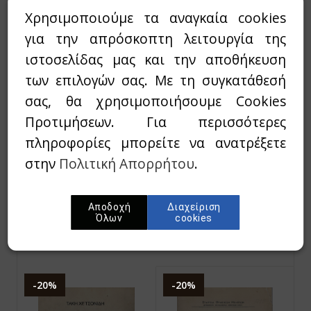
Χρησιμοποιούμε τα αναγκαία cookies
ΠΑΠΑΔΟΠΟΥΛΟΣ,
ΣΑΚΕΛΛΑΡΙΑΔΗΣ,
ΣΤΡΑΤΗΣ
ΣΠΗΛΙΟΣ Χ.
για την απρόσκοπτη λειτουργία της
ΔΙΔΥΜΟΤΕΙΧΟ
ΠΟΛΕΙΣ ΚΑΙ ΘΕΣΜΙΑ
ιστοσελίδας μας και την αποθήκευση
ΙΣΤΟΡΙΑ - ΜΝΗΜΕΙΑ -
ΘΡΑΚΗΣ ΚΑΙ ΙΩΝΙΑΣ
ΠΟΛΙΤΙΣΜΟΣ
ΕΝ ΤΗ ΑΡΧΑΙΟΤΗΤΙ
των επιλογών σας. Με τη συγκατάθεσή
37,00€
29,60€
(ΠΡΩΤΟΣ ΤΟΜΟΣ)
σας, θα χρησιμοποιήσουμε Cookies
ΜΕΤΑ ΓΕΩΓΡΑΦΙΚΗΣ
Εξαντλημένο
ΚΑΙ ΙΣΤΟΡΙΚΗΣ
Προτιμήσεων. Για περισσότερες
ΕΠΙΣΚΟΠΗΣΕΩΣ ΚΑΙ
πληροφορίες μπορείτε να ανατρέξετε
ΠΑΡΑΡΤΗΜΑΤΟΣ
ΤΩΝ ΚΥΡΙΩΤΕΡΩΝ
στην
Πολιτική Απορρήτου
.
ΕΠΙΓΡΑΦΩΝ
45,00€
36,00€
Αποδοχή
Διαχείριση
Εξαντλημένο
Όλων
cookies
-20%
-20%