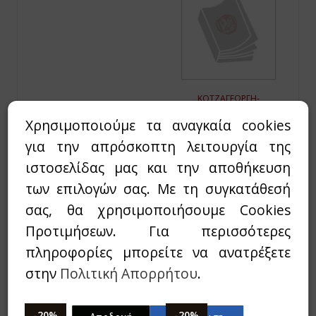
ΚΟΤΖΑΓΕΩΡΓΗ-
ΖΥΜΑΡΗ, ΞΑΝΘΙΠΠΗ
Χρησιμοποιούμε τα αναγκαία cookies
Η ΕΛΛΗΝΙΚΗ
ΕΚΠΑΙΔΕΥΣΗ ΣΤΗ
για την απρόσκοπτη λειτουργία της
ΒΟΥΛΓΑΡΙΑ (1800-
ιστοσελίδας μας και την αποθήκευση
1914)
των επιλογών σας. Με τη συγκατάθεσή
Η ΙΣΤΟΡΙΑ, ΟΙ ΔΟΜΕΣ
ΚΑΙ Ο ΡΟΛΟΣ ΤΗΣ
σας, θα χρησιμοποιήσουμε Cookies
11,44€
9,15€
Προτιμήσεων. Για περισσότερες
`Αμεσα διαθέσιμο
πληροφορίες μπορείτε να ανατρέξετε
στην
Πολιτική Απορρήτου
.
-20%
-20%