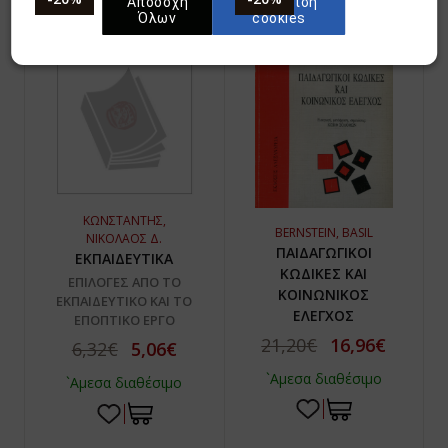
Αποδοχή
Διαχείριση
Όλων
cookies
ΚΩΝΣΤΑΝΤΗΣ,
BERNSTEIN, BASIL
ΝΙΚΟΛΑΟΣ Δ.
ΠΑΙΔΑΓΩΓΙΚΟΙ
ΕΚΠΑΙΔΕΥΤΙΚΑ
ΚΩΔΙΚΕΣ ΚΑΙ
ΕΠΙΛΟΓΕΣ ΑΠΟ ΤΟ
ΚΟΙΝΩΝΙΚΟΣ
ΕΚΠΑΙΔΕΥΤΙΚΟ ΚΑΙ ΤΟ
ΕΛΕΓΧΟΣ
ΕΠΟΠΤΙΚΟ ΕΡΓΟ
21,20€
16,96€
6,32€
5,06€
`Αμεσα διαθέσιμο
`Αμεσα διαθέσιμο