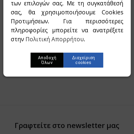
των επιλογών σας. Με τη συγκατάθεσή
Διαθεσιμότητα:
`Αμεσα διαθέσιμο
σας, θα χρησιμοποιήσουμε Cookies
Προτιμήσεων. Για περισσότερες
Wishlist
πληροφορίες μπορείτε να ανατρέξετε
Προσθήκη στο καλάθι
στην
Πολιτική Απορρήτου
.
Περίληψη
Αποδοχή
Διαχείριση
Όλων
cookies
Γραφτείτε στο newsletter μας