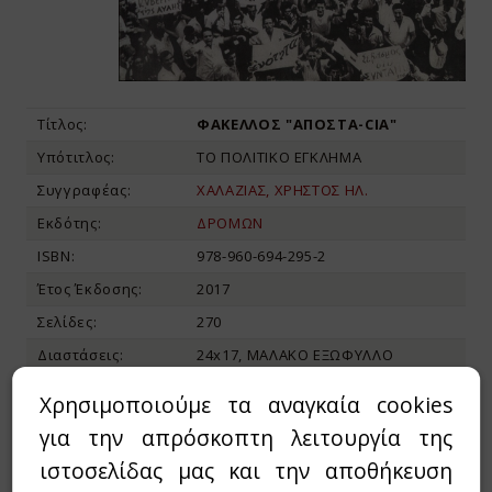
Τίτλος:
ΦΑΚΕΛΛΟΣ "ΑΠΟΣΤΑ-CIA"
Υπότιτλος:
ΤΟ ΠΟΛΙΤΙΚΟ ΕΓΚΛΗΜΑ
Συγγραφέας:
ΧΑΛΑΖΙΑΣ, ΧΡΗΣΤΟΣ ΗΛ.
Εκδότης:
ΔΡΟΜΩΝ
ISBN:
978-960-694-295-2
Έτος Έκδοσης:
2017
Σελίδες:
270
Διαστάσεις:
24x17, ΜΑΛΑΚΟ ΕΞΩΦΥΛΛΟ
Χρησιμοποιούμε τα αναγκαία cookies
13,57€
16,96€
Τιμή:
για την απρόσκοπτη λειτουργία της
ιστοσελίδας μας και την αποθήκευση