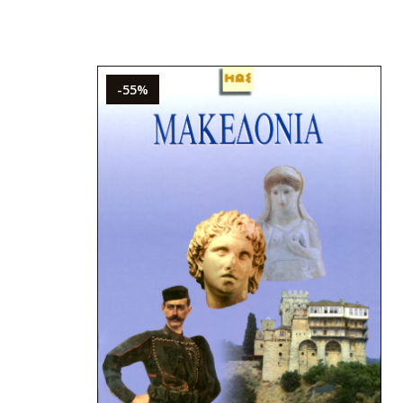
ΠΕΛΟΠΟΝ
ΔΑΓΩΓΙΚΑ - ΔΙΔΑΚΤΙΚΗ
ΟΛΙΚΑ ΒΟΗΘΗΜΑΤΑ
ΣΤΕΡΕΑ Ε
ΚΑΘΗΜΕΡΙΝΗ ΖΩΗ
ΧΝΕΣ
-55%
ΟΙ ΚΑΙ ΙΣΤΟΡΙΑ ΤΩΝ ΛΑΩΝ
ΛΟΣΟΦΙΑ
ΙΟΔΙΚΟ "ΗΩΣ"
ΧΟΛΟΓΙΑ
ΙΟΔΙΚΟ "ΕΛΛΗΝΙΚΗ ΔΗΜΙΟΥΡΓΙΑ"
ΛΙΤΙΚΗ ΟΙΚΟΝΟΜΙΑ
ΟΓΡΑΦΙΑ
ΙΟΔΙΚΑ
ΓΡΑΦΙΕΣ - ΜΑΡΤΥΡΙΕΣ
ΙΚΑ ΒΙΒΛΙΑ
ΟΛΙΚΑ ΒΟΗΘΗΜΑΤΑ
ΛΑΙΑ ΗΜΕΡΟΛΟΓΙΑ
ΑΙΟΙ ΕΛΛΗΝΕΣ ΚΛΑΣΙΚΟΙ / ΣΤΕΡΕΟΤΥΠΕΣ
ΕΥΘΕΡΟΣ ΧΡΟΝΟΣ ΚΑΙ ΧΟΜΠΙ
ΔΟΣΕΙΣ
ΙΝΟΙ ΣΥΓΓΡΑΦΕΙΣ / ΣΤΕΡΕΟΤΥΠΕΣ ΕΚΔΟΣΕΙΣ