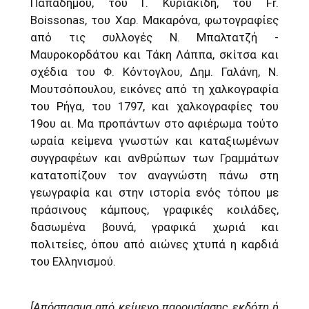
Παπαδήμου, του Γ. Κυριακίδη, του Fr.
Boissonas, του Χαρ. Μακαρόνα, φωτογραφίες
από τις συλλογές Ν. Μπαλτατζή -
Μαυροκορδάτου και Τάκη Λάππα, σκίτσα και
σχέδια του Φ. Κόντογλου, Δημ. Γαλάνη, Ν.
Μουτσόπουλου, εικόνες από τη χαλκογραφία
του Ρήγα, του 1797, και χαλκογραφίες του
19ου αι. Μα προπάντων στο αφιέρωμα τούτο
ωραία κείμενα γνωστών και καταξιωμένων
συγγραφέων και ανθρώπων των Γραμμάτων
κατατοπίζουν τον αναγνώστη πάνω στη
γεωγραφία και στην ιστορία ενός τόπου με
πράσινους κάμπους, γραφικές κοιλάδες,
δασωμένα βουνά, γραφικά χωριά και
πολιτείες, όπου από αιώνες χτυπά η καρδιά
του Ελληνισμού.
[Απόσπασμα από κείμενο παρουσίασης εκδότη ή