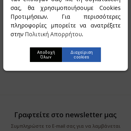
σας, θα χρησιμοποιήσουμε Cookies
Wishlist
Προτιμήσεων. Για περισσότερες
πληροφορίες μπορείτε να ανατρέξετε
Προσθήκη στο καλάθι
στην
Πολιτική Απορρήτου
.
Περίληψη
Αποδοχή
Διαχείριση
Όλων
cookies
Γραφτείτε στο newsletter μας
Συμπληρώστε το E-mail σας για να λαμβάνεται