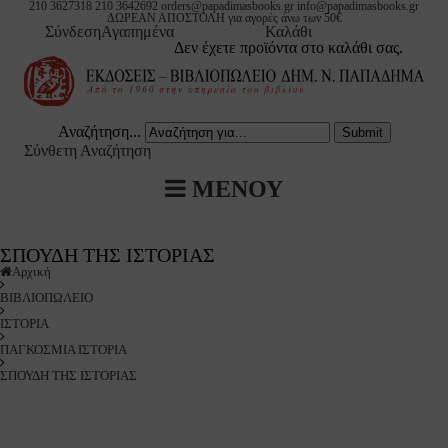
210 3627318
210 3642692
orders@papadimasbooks.gr
info@papadimasbooks.gr
ΔΩΡΕΑΝ ΑΠΟΣΤΟΛΗ για αγορές άνω των 50€
Σύνδεση
Αγαπημένα
Καλάθι
Δεν έχετε προϊόντα στο καλάθι σας.
ΕΙΣ ΔHM. Ν. ΠΑΠΑΔΗΜΑ
ΟΠΩΛΕΙΟ
ΙΚΟ
ΙΝΩΣΕΙΣ
ΟΛΟΓΙΑ - ΛΕΞΙΚΑ
ΚΗ ΓΡΑΜΜΑΤΕΙΑ
ΥΤΗΣ
ΟΛΗ ΤΗΣ ΟΙΚΟΓΕΝΕΙΑΣ
Αναζήτηση...
ΟΓΝΩΣΙΑ
ΙΑ
ΟΤΙΚΟΣ ΟΙΚΟΣ
Σύνθετη Αναζήτηση
ΟΦΙΑ
Η ΙΣΤΟΡΙΑ
ΒΛΙΟΠΩΛΕΙΟ
ΜΕΝΟΥ
ΕΙΟΛΟΓΙΑ
ΕΧΝΙΑ
ΣΠΟΥΔΗ ΤΗΣ ΙΣΤΟΡΙΑΣ
ΤΙΟ & ΒΥΖΑΝΤΙΝΟΣ ΠΟΛΙΤΙΣΜΟΣ
Α ΦΙΛΟΛΟΓΙΑ
Αρχική
ΒΙΒΛΙΟΠΩΛΕΙΟ
ΛΗΝΙΚΗ & ΣΥΓΧΡΟΝΗ ΕΥΡΩΠΑΙΚΗ ΙΣΤΟΡΙΑ
Α
ΙΣΤΟΡΙΑ
ΠΑΓΚΟΣΜΙΑ ΙΣΤΟΡΙΑ
ΟΝΟΣ ΣΤΟΧΑΣΜΟΣ
ΔΕΥΣΗ ΠΑΙΔΑΓΩΓΙΚΗ
ΣΠΟΥΔΗ ΤΗΣ ΙΣΤΟΡΙΑΣ
ΕΙΑ ΜΕΤΑΦΥΣΙΚΗ
ΛΗΝΙΚΗ ΓΡΑΜΜΑΤΕΙΑ
ΝΙΟΛΟΓΙΑ ΛΑΟΓΡΑΦΙΑ