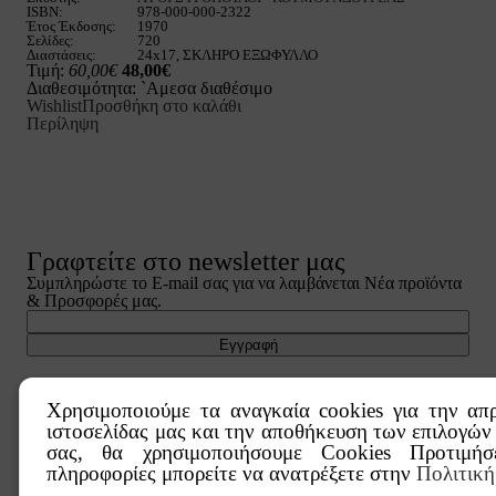
ISBN:
978-000-000-2322
Έτος Έκδοσης:
1970
Σελίδες:
720
Διαστάσεις:
24x17, ΣΚΛΗΡΟ ΕΞΩΦΥΛΛΟ
Τιμή:
60,00€
48,00€
Διαθεσιμότητα:
`Αμεσα διαθέσιμο
Wishlist
Προσθήκη στο καλάθι
Περίληψη
Γραφτείτε στο newsletter μας
Συμπληρώστε το E-mail σας για να λαμβάνεται Νέα προϊόντα
& Προσφορές μας.
Χρησιμοποιούμε τα αναγκαία cookies για την απ
ιστοσελίδας μας και την αποθήκευση των επιλογών
σας, θα χρησιμοποιήσουμε Cookies Προτιμήσ
πληροφορίες μπορείτε να ανατρέξετε στην
Πολιτικ