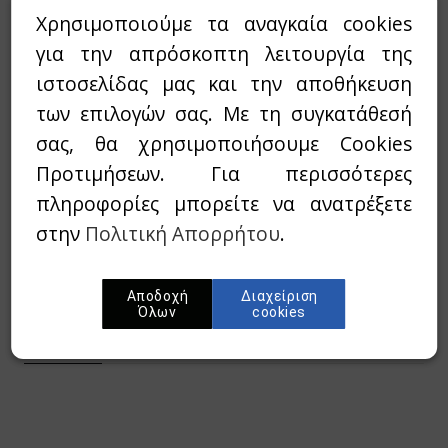
Διαστάσεις:
21x14, ΜΑΛΑΚΟ ΕΞΩΦΥΛΛΟ
Χρησιμοποιούμε τα αναγκαία cookies
για την απρόσκοπτη λειτουργία της
4,77€
10,60€
Τιμή:
ιστοσελίδας μας και την αποθήκευση
των επιλογών σας. Με τη συγκατάθεσή
σας, θα χρησιμοποιήσουμε Cookies
Διαθεσιμότητα:
`Αμεσα διαθέσιμο
Προτιμήσεων. Για περισσότερες
Wishlist
πληροφορίες μπορείτε να ανατρέξετε
στην
Πολιτική Απορρήτου
.
Προσθήκη στο καλάθι
Αποδοχή
Διαχείριση
Όλων
cookies
Περίληψη