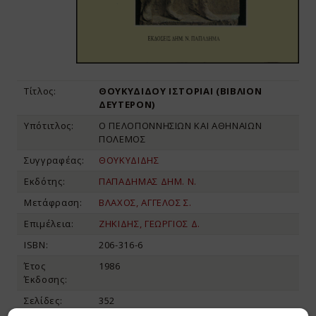
Τίτλος:
ΘΟΥΚΥΔΙΔΟΥ ΙΣΤΟΡΙΑΙ (ΒΙΒΛΙΟΝ
ΔΕΥΤΕΡΟΝ)
Υπότιτλος:
Ο ΠΕΛΟΠΟΝΝΗΣΙΩΝ ΚΑΙ ΑΘΗΝΑΙΩΝ
ΠΟΛΕΜΟΣ
Συγγραφέας:
ΘΟΥΚΥΔΙΔΗΣ
Εκδότης:
ΠΑΠΑΔΗΜΑΣ ΔΗΜ. Ν.
Μετάφραση:
ΒΛΑΧΟΣ, ΑΓΓΕΛΟΣ Σ.
Επιμέλεια:
ΖΗΚΙΔΗΣ, ΓΕΩΡΓΙΟΣ Δ.
ISBN:
206-316-6
Έτος
1986
Έκδοσης:
Σελίδες:
352