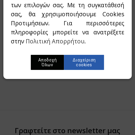
των επιλογών σας. Με τη συγκατάθεσή
Διαθεσιμότητα:
`Αμεσα διαθέσιμο
σας, θα χρησιμοποιήσουμε Cookies
Προτιμήσεων. Για περισσότερες
Wishlist
πληροφορίες μπορείτε να ανατρέξετε
στην
Πολιτική Απορρήτου
.
Προσθήκη στο καλάθι
Αποδοχή
Διαχείριση
Περίληψη
Όλων
cookies
Γραφτείτε στο newsletter μας