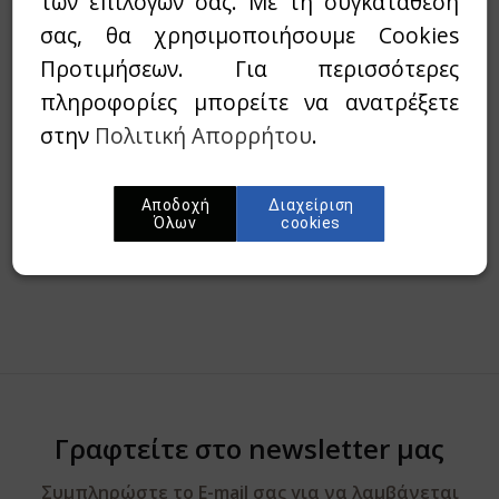
των επιλογών σας. Με τη συγκατάθεσή
σας, θα χρησιμοποιήσουμε Cookies
Wishlist
Προτιμήσεων. Για περισσότερες
πληροφορίες μπορείτε να ανατρέξετε
Προσθήκη στο καλάθι
στην
Πολιτική Απορρήτου
.
Περίληψη
Αποδοχή
Διαχείριση
Όλων
cookies
Γραφτείτε στο newsletter μας
Συμπληρώστε το E-mail σας για να λαμβάνεται