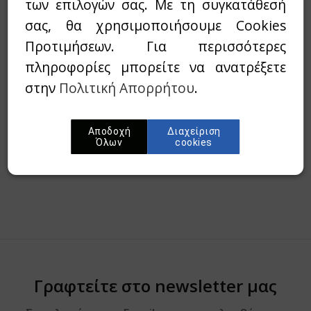
των επιλογών σας. Με τη συγκατάθεσή
Διαθεσιμότητα:
`Αμεσα διαθέσιμο
σας, θα χρησιμοποιήσουμε Cookies
Wishlist
Προτιμήσεων. Για περισσότερες
πληροφορίες μπορείτε να ανατρέξετε
Προσθήκη στο καλάθι
στην
Πολιτική Απορρήτου
.
Περίληψη
Αποδοχή
Διαχείριση
Όλων
cookies
Γραφτείτε στο newsletter μας