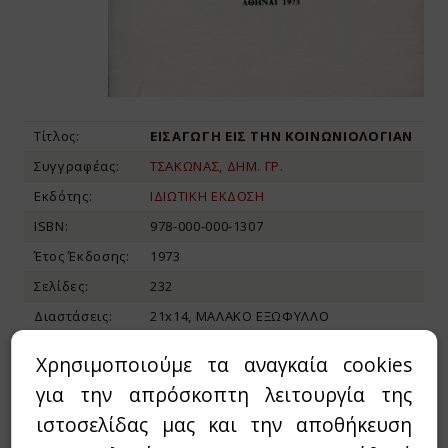
Τίτλος:
ΕΙΣΑΓΩΓΗ ΕΙΣ ΤΗΝ ΚΟΙΝΩΝΙΟΛΟΓΙΑΝ
Συγγραφέας:
ΤΣΑΚΩΝΑΣ, ΔΗΜ. ΓΡ.
Εκδότης:
ΙΔΙΩΤΙΚΗ ΕΚΔΟΣΗ
ISBN:
978-000-000-1307
Έτος Έκδοσης:
1973
Σελίδες:
232
Διαστάσεις:
21x14, ΜΑΛΑΚΟ ΕΞΩΦΥΛΛΟ
Χρησιμοποιούμε τα αναγκαία cookies
12,00€
15,00€
Τιμή:
για την απρόσκοπτη λειτουργία της
ιστοσελίδας μας και την αποθήκευση