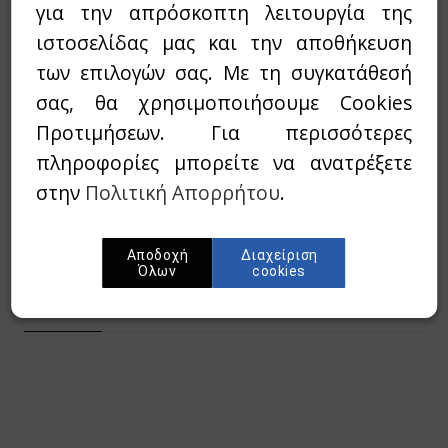
για την απρόσκοπτη λειτουργία της
8,00€
10,00€
Τιμή:
ιστοσελίδας μας και την αποθήκευση
των επιλογών σας. Με τη συγκατάθεσή
σας, θα χρησιμοποιήσουμε Cookies
Διαθεσιμότητα:
Εξαντλημένο
Προτιμήσεων. Για περισσότερες
πληροφορίες μπορείτε να ανατρέξετε
Wishlist
στην
Πολιτική Απορρήτου
.
Προσθήκη στο καλάθι
Αποδοχή
Διαχείριση
Όλων
cookies
Περίληψη