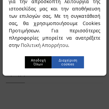
για την απρόσκοπτη λειτουργία της
ιστοσελίδας μας και την αποθήκευση
30,00€
35,00€
Τιμή:
των επιλογών σας. Με τη συγκατάθεσή
σας, θα χρησιμοποιήσουμε Cookies
Διαθεσιμότητα:
`Αμεσα διαθέσιμο
Προτιμήσεων. Για περισσότερες
πληροφορίες μπορείτε να ανατρέξετε
Wishlist
στην
Πολιτική Απορρήτου
.
Προσθήκη στο καλάθι
Αποδοχή
Διαχείριση
Όλων
cookies
Περίληψη