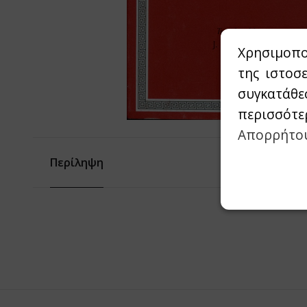
Χρησιμοπο
της ιστοσ
συγκατάθε
περισσότε
Απορρήτο
Περίληψη