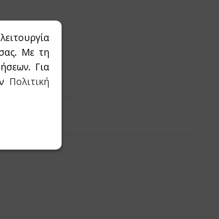
λειτουργία
σας. Με τη
ήσεων. Για
αλάθι
ην
Πολιτική