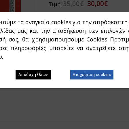
30,00€
35,00€
Τιμή:
ιούμε τα αναγκαία cookies για την απρόσκοπτη 
Διαθεσιμότητα:
`Αμεσα διαθέσιμο
ελίδας μας και την αποθήκευση των επιλογών 
σή σας, θα χρησιμοποιήσουμε Cookies Προτιμ
Προσθήκη στο κ
Wishlist
ρες πληροφορίες μπορείτε να ανατρέξετε στ
υ
.
Αποδοχή Όλων
Διαχείριση cookies