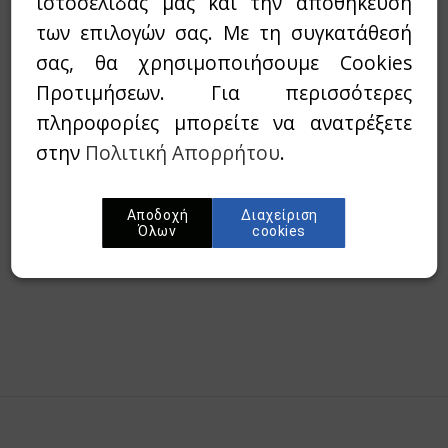
ιστοσελίδας μας και την αποθήκευση
των επιλογών σας. Με τη συγκατάθεσή
Διαθεσιμότητα:
`Αμεσα διαθέσιμο
σας, θα χρησιμοποιήσουμε Cookies
Προτιμήσεων. Για περισσότερες
Wishlist
πληροφορίες μπορείτε να ανατρέξετε
στην
Πολιτική Απορρήτου
.
Προσθήκη στο καλάθι
Αποδοχή
Διαχείριση
Όλων
cookies
Περίληψη