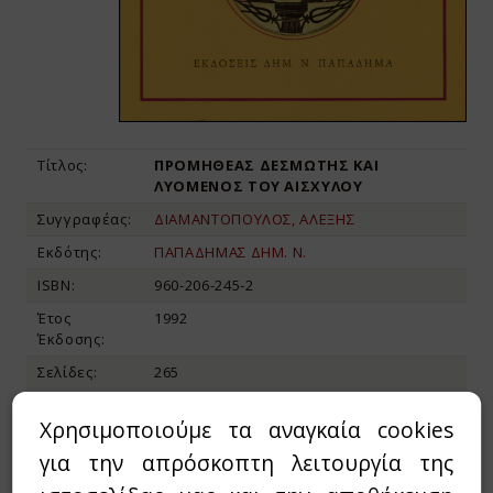
Τίτλος:
ΠΡΟΜΗΘΕΑΣ ΔΕΣΜΩΤΗΣ ΚΑΙ
ΛΥΟΜΕΝΟΣ ΤΟΥ ΑΙΣΧΥΛΟΥ
Συγγραφέας:
ΔΙΑΜΑΝΤΟΠΟΥΛΟΣ, ΑΛΕΞΗΣ
Εκδότης:
ΠΑΠΑΔΗΜΑΣ ΔΗΜ. Ν.
ISBN:
960-206-245-2
Έτος
1992
Έκδοσης:
Σελίδες:
265
Διαστάσεις:
24x17, ΜΑΛΑΚΟ ΕΞΩΦΥΛΛΟ
Χρησιμοποιούμε τα αναγκαία cookies
για την απρόσκοπτη λειτουργία της
11,93€
15,90€
Τιμή: