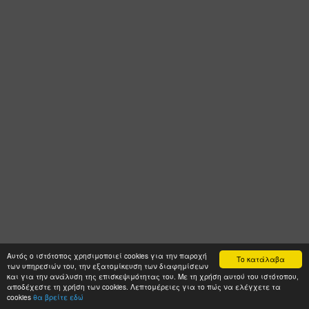
Αυτός ο ιστότοπος χρησιμοποιεί cookies για την παροχή
Το κατάλαβα
των υπηρεσιών του, την εξατομίκευση των διαφημίσεων
και για την ανάλυση της επισκεψιμότητας του. Με τη χρήση αυτού του ιστότοπου,
αποδέχεστε τη χρήση των cookies. Λεπτομέρειες για το πώς να ελέγχετε τα
cookies
θα βρείτε εδώ