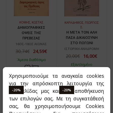
ΚΟΜΗΣ, ΚΩΣΤΑΣ
ΚΑΡΑΔΗΜΟΣ, ΓΕΩΡΓΙΟΣ
ΔΗΜΟΓΡΑΦΙΚΕΣ
Σ.
Η ΜΕΤΑ ΤΟΝ ΑΛΗ
ΟΨΕΙΣ ΤΗΣ
ΠΑΣΑ ΔΙΚΑΙΟΣΥΝΗ
ΠΡΕΒΕΖΑΣ
ΣΤΟ ΠΩΓΩΝΙ
16ΟΣ-18ΟΣ ΑΙΩΝΑΣ
ΙΣΤΟΡΙΚΗ ΑΝΑΔΡΟΜΗ
30,74€
24,59€
20,00€
16,00€
`Αμεσα διαθέσιμο
Εξαντλημένο
Χρησιμοποιούμε τα αναγκαία cookies
για την απρόσκοπτη λειτουργία της
-20%
-20%
ιστοσελίδας μας και την αποθήκευση
των επιλογών σας. Με τη συγκατάθεσή
σας, θα χρησιμοποιήσουμε Cookies