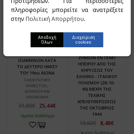
Προτιμήσεων. Για περισσότερες
πληροφορίες μπορείτε να ανατρέξετε
στην
Πολιτική Απορρήτου
.
Αποδοχή
Διαχείριση
ΣΥΛΛΟΓΙΚΟ ΕΡΓΟ
Όλων
cookies
ΕΚΘΕΣΙΣ ΤΩΝ
ΜΑΡΟΥ, ΑΓΓΕΛΙΚΗ ΣΠ.
ΓΕΝΟΜΕΝΩΝ
ΜΟΝΕΣ ΤΩΝ
ΖΗΜΙΩΝ ΕΝ ΓΕΝΕΙ
ΙΩΑΝΝΙΝΩΝ ΚΑΤΑ
ΗΠΕΙΡΟΥ ΑΠΟ ΤΗΣ
ΤΟ ΔΕΥΤΕΡΟ ΗΜΙΣΥ
ΚΗΡΥΞΕΩΣ ΤΟΥ
ΤΟΥ 19ου ΑΙΩΝΑ
ΕΛΛΗΝΟ - ΙΤΑΛΙΚΟΥ
ΓΑΙΟΚΤΗΤΙΚΟ
ΠΟΛΕΜΟΥ (28-10-
ΚΑΘΕΣΤΩΣ,
40) ΜΕΧΡΙ ΤΗΣ
ΔΙΟΙΚΗΣΗ ΚΑΙ
ΤΕΛΙΚΗΣ
ΟΙΚΟΝΟΜΙΑ
ΑΠΕΛΕΥΘΕΡΩΣΕΩΣ
31,80€
25,44€
ΤΗΣ ΟΚΤΩΒΡΙΟΣ
1944
`Αμεσα διαθέσιμο
10,60€
8,48€
`Αμεσα διαθέσιμο