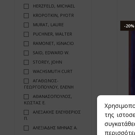
HERZFELD, MICHAEL
KROPOTKIN, PYOTR
MURAT, LAURE
-20%
PUCHNER, WALTER
RAMONET, IGNACIO
SAID, EDWARD W.
STOREY, JOHN
WACHSMUTH CURT
ΑΓΑΘΩΝΟΣ-
ΓΕΩΡΓΟΠΟΥΛΟΥ, ΕΛΕΝΗ
ΑΘΑΝΑΣΟΠΟΥΛΟΣ,
ΚΩΣΤΑΣ Ε.
Χρησιμοπο
ΑΛΕΞΑΚΗΣ ΕΛΕΥΘΕΡΙΟΣ
της ιστοσ
Π.
συγκατάθε
ΑΛΕΞΙΑΔΗΣ ΜΗΝΑΣ Α.
περισσότε