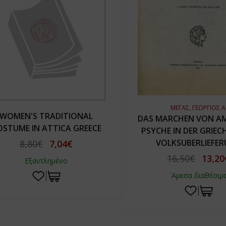
ΜΕΓΑΣ, ΓΕΩΡΓΙΟΣ Α
WOMEN'S TRADITIONAL
DAS MARCHEN VON A
OSTUME IN ATTICA GREECE
PSYCHE IN DER GRIEC
VOLKSUBERLIEFE
8,80€
7,04€
16,50€
13,20
Εξαντλημένο
`Αμεσα διαθέσιμ