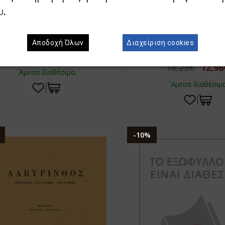
ΜΙΣΙΡΛΗΣ, ΔΗΜΗΤΡΗΣ
ΜΟΥΣΟΥΡΟΥ, ΛΟΥΚΙΑ
υ
.
ΘΡΗΣΚΕΙΑ ΚΑΙ ΕΞΟΥΣΙΑ
ΟΙΚΟΓΕΝΕΙΑ ΚΑΙ ΠΑΙ
ΑΘΗΝΑ
ΣΤΟΡΙΚΗ ΜΕΤΑΛΛΑΞΗ ΤΟΥ ΠΟΛΙΤΗ
 ΥΠΗΚΟΟ, ΤΟΥ ΑΤΟΜΟΥ ΣΕ ΜΑΖΑ
Αποδοχή Όλων
Διαχείριση cookies
ΑΠΟΤΕΛΕΣΜΑΤΑ ΜΙΑΣ ΕΜ
ΕΡΕΥΝΑΣ
15,90€
12,72€
16,23€
12,98
`Αμεσα διαθέσιμο
`Αμεσα διαθέσιμ
-10%