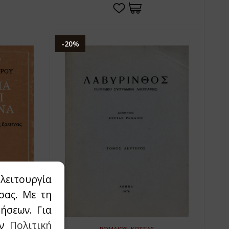
-20%
λειτουργία
σας. Με τη
ήσεων. Για
ην
Πολιτική