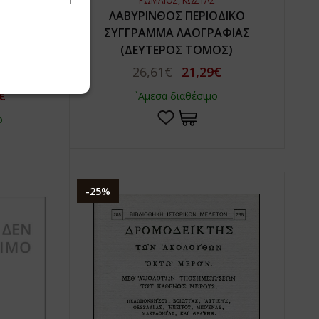
ΡΩΜΑΙΟΣ, ΚΩΣΤΑΣ
 Μ.
ΛΑΒΥΡΙΝΘΟΣ ΠΕΡΙΟΔΙΚΟ
ΔΙ ΣΤΗΝ
ΣΥΓΓΡΑΜΜΑ ΛΑΟΓΡΑΦΙΑΣ
(ΔΕΥΤΕΡΟΣ ΤΟΜΟΣ)
ΠΕΙΡΙΚΗΣ
26,61€
21,29€
€
`Αμεσα διαθέσιμο
ο
-25%