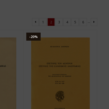
...
1
2
3
4
5
6
-20%