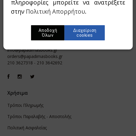
πληροφορίες μπορείτε να ανατρέξετε
στην
Πολιτική Απορρήτου
.
Αποδοχή
Διαχείριση
Όλων
cookies
Ιπποκράτους 8, Αθήνα 106 79
info@papadimasbooks.gr
orders@papadimasbooks.gr
210 3627318
-
210 3642692
Χρήσιμα
Τρόποι Πληρωμής
Τρόποι Παραλαβής - Αποστολής
Πολιτική Ασφαλείας