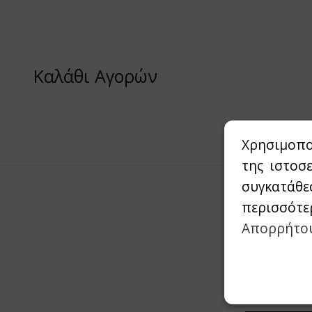
Καλάθι Αγορών
Χρησιμοπο
της ιστοσ
συγκατάθε
περισσότε
Απορρήτο
Συμπληρώστε