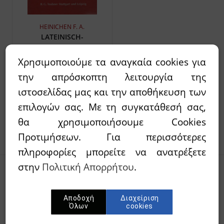
HEINICHEN F. A.
LATEINISCH-
DEUTSCHES
SCHULWORTERBUCH
Χρησιμοποιούμε τα αναγκαία cookies για
35,00€
24,50€
την απρόσκοπτη λειτουργία της
`Αμεσα διαθέσιμο
ιστοσελίδας μας και την αποθήκευση των
επιλογών σας. Με τη συγκατάθεσή σας,
θα χρησιμοποιήσουμε Cookies
Προτιμήσεων. Για περισσότερες
πληροφορίες μπορείτε να ανατρέξετε
στην
Πολιτική Απορρήτου
.
Γραφτείτε στο newsletter μας
Αποδοχή
Διαχείριση
Όλων
cookies
Συμπληρώστε το E-mail σας για να λαμβάνεται Νέα
προϊόντα & Προσφορές μας.