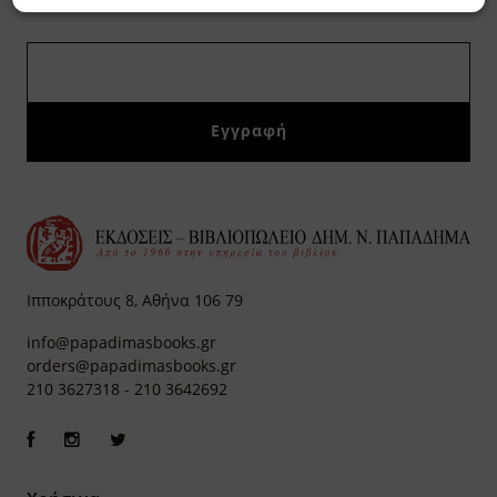
Ιπποκράτους 8, Αθήνα 106 79
info@papadimasbooks.gr
orders@papadimasbooks.gr
210 3627318
-
210 3642692