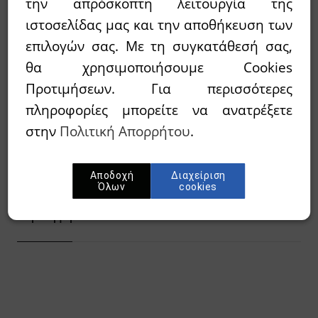
την απρόσκοπτη λειτουργία της
ιστοσελίδας μας και την αποθήκευση των
20,35€
25,44€
Τιμή:
επιλογών σας. Με τη συγκατάθεσή σας,
θα χρησιμοποιήσουμε Cookies
Διαθεσιμότητα:
`Αμεσα διαθέσιμο
Προτιμήσεων. Για περισσότερες
πληροφορίες μπορείτε να ανατρέξετε
Wishlist
στην
Πολιτική Απορρήτου
.
Προσθήκη στο καλάθι
Αποδοχή
Διαχείριση
Όλων
cookies
Περίληψη