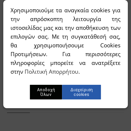
Τόπος
έκδοσης:
Χρησιμοποιούμε τα αναγκαία cookies για
την απρόσκοπτη λειτουργία της
2,00€
8,48€
Τιμή:
ιστοσελίδας μας και την αποθήκευση των
επιλογών σας. Με τη συγκατάθεσή σας,
θα χρησιμοποιήσουμε Cookies
Διαθεσιμότητα:
`Αμεσα διαθέσιμο
Προτιμήσεων. Για περισσότερες
πληροφορίες μπορείτε να ανατρέξετε
Wishlist
στην
Πολιτική Απορρήτου
.
Προσθήκη στο καλάθι
Αποδοχή
Διαχείριση
Όλων
cookies
Περίληψη