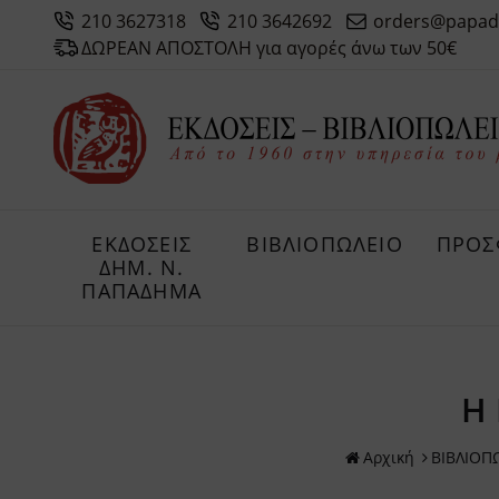
210 3627318
210 3642692
orders@papad
ΔΩΡΕΑΝ ΑΠΟΣΤΟΛΗ για αγορές άνω των 50€
ΕΚΔΟΣΕΙΣ
ΒΙΒΛΙΟΠΩΛΕΙΟ
ΠΡΟΣ
ΔHM. Ν.
ΠΑΠΑΔΗΜΑ
Η
Αρχική
ΒΙΒΛΙΟΠ