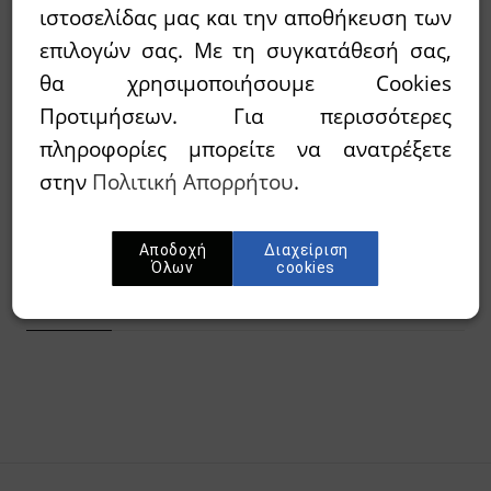
63,92€
71,02€
Τιμή:
ιστοσελίδας μας και την αποθήκευση των
επιλογών σας. Με τη συγκατάθεσή σας,
θα χρησιμοποιήσουμε Cookies
Διαθεσιμότητα:
`Αμεσα διαθέσιμο
Προτιμήσεων. Για περισσότερες
πληροφορίες μπορείτε να ανατρέξετε
Wishlist
στην
Πολιτική Απορρήτου
.
Προσθήκη στο καλάθι
Αποδοχή
Διαχείριση
Όλων
cookies
Περίληψη