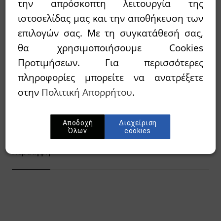
την απρόσκοπτη λειτουργία της
ιστοσελίδας μας και την αποθήκευση των
30,00€
35,00€
Τιμή:
επιλογών σας. Με τη συγκατάθεσή σας,
θα χρησιμοποιήσουμε Cookies
Προτιμήσεων. Για περισσότερες
Διαθεσιμότητα:
`Αμεσα διαθέσιμο
πληροφορίες μπορείτε να ανατρέξετε
Wishlist
στην
Πολιτική Απορρήτου
.
Προσθήκη στο καλάθι
Αποδοχή
Διαχείριση
Όλων
cookies
Περίληψη