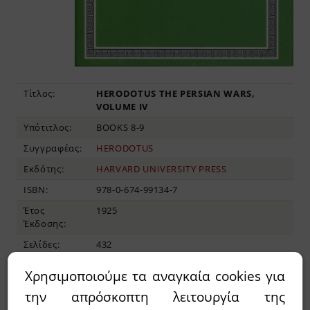
Τίτλος:
HERODOTUS THE PERSIAN WARS,
VOLUME IV
Υπότιτλος:
BOOKS 8-9
Συγγραφέας:
HERODOTUS
Εκδότης:
HARVARD UNIVERSITY PRESS
ISBN:
978-0-674-99134-7
Έτος
1925
Έκδοσης:
Σελίδες:
432
Διαστάσεις:
16x11, ΣΚΛΗΡΟ ΕΞΩΦΥΛΛΟ
Χρησιμοποιούμε τα αναγκαία cookies για
την απρόσκοπτη λειτουργία της
30,00€
35,00€
Τιμή: