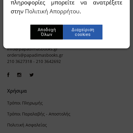
πληροφορίες μπορείτε να ανατρέξετε
στην
Πολιτική Απορρήτου
.
Αποδοχή
Διαχείριση
Όλων
cookies
Ιπποκράτους 8, Αθήνα 106 79
info@papadimasbooks.gr
orders@papadimasbooks.gr
210 3627318
-
210 3642692
Χρήσιμα
Τρόποι Πληρωμής
Τρόποι Παραλαβής - Αποστολής
Πολιτική Ασφαλείας