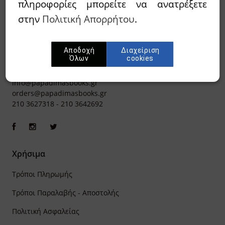
πληροφορίες μπορείτε να ανατρέξετε
στην
Πολιτική Απορρήτου
.
Αποδοχή
Διαχείριση
Όλων
cookies
Ιπποκράτους 8, Αθήνα 106 79
info@papadimasbooks.gr
orders@papadimasbooks.gr
210 3627318
-
210 3642692
Χρήσιμα
Τρόποι Πληρωμής
Τρόποι Παραλαβής - Αποστολής
Πολιτική Ασφαλείας