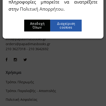
πληροφορίες μπορείτε να ανατρέξετε
στην
Πολιτική Απορρήτου
.
Αποδοχή
Διαχείριση
Όλων
cookies
Ιπποκράτους 8, Αθήνα 106 79
info@papadimasbooks.gr
orders@papadimasbooks.gr
210 3627318
-
210 3642692
Χρήσιμα
Τρόποι Πληρωμής
Τρόποι Παραλαβής - Αποστολής
Πολιτική Ασφαλείας