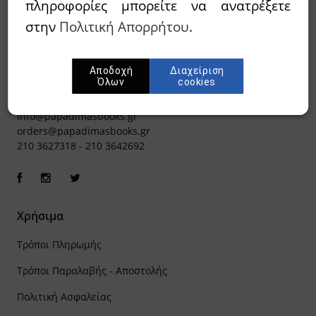
πληροφορίες μπορείτε να ανατρέξετε
στην
Πολιτική Απορρήτου
.
Αποδοχή
Διαχείριση
Όλων
cookies
Ιπποκράτους 8, Αθήνα 106 79
info@papadimasbooks.gr
orders@papadimasbooks.gr
210 3627318
-
210 3642692
Χρήσιμα
Τρόποι Πληρωμής
Τρόποι Παραλαβής - Αποστολής
Πολιτική Ασφαλείας