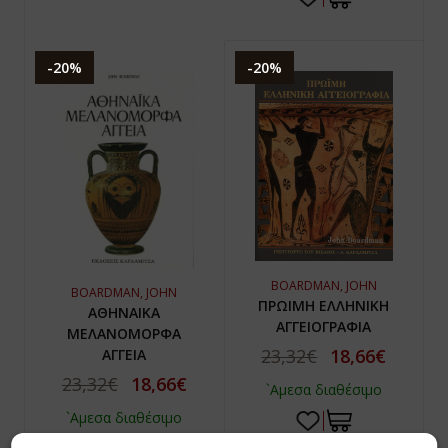
-20%
-20%
BOARDMAN, JOHN
BOARDMAN, JOHN
ΠΡΩΙΜΗ ΕΛΛΗΝΙΚΗ
ΑΘΗΝΑΙΚΑ
ΑΓΓΕΙΟΓΡΑΦΙΑ
ΜΕΛΑΝΟΜΟΡΦΑ
23,32€
18,66€
ΑΓΓΕΙΑ
23,32€
18,66€
`Αμεσα διαθέσιμο
`Αμεσα διαθέσιμο